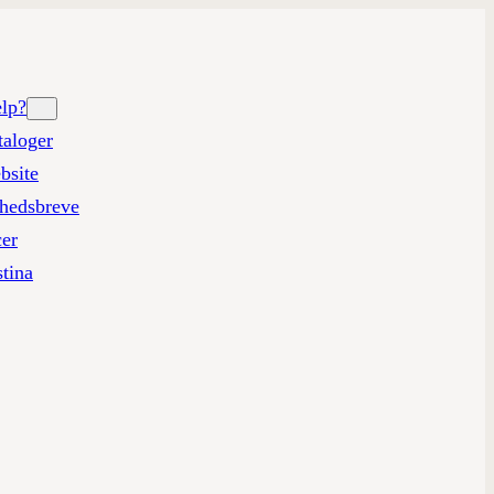
ælp?
taloger
bsite
hedsbreve
cer
tina