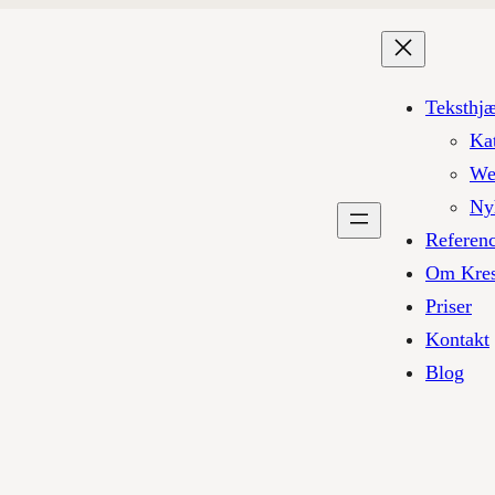
Teksthj
Ka
We
Ny
Referen
Om Kres
Priser
Kontakt
Blog